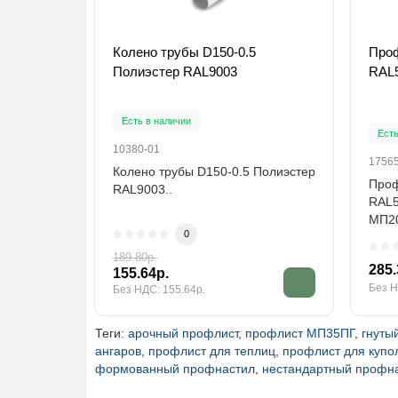
Колено трубы D150-0.5
Проф
Полиэстер RAL9003
RAL5
Есть в наличии
Есть
10380-01
1756
Колено трубы D150-0.5 Полиэстер
Проф
RAL9003..
RAL5
МП20
0
Поли
189.80р.
285.
155.64р.
Без Н
Без НДС: 155.64р.
Теги:
арочный профлист
,
профлист МП35ПГ
,
гнуты
ангаров
,
профлист для теплиц
,
профлист для купо
формованный профнастил
,
нестандартный профн