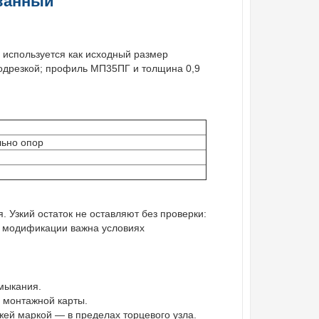
ованный
используется как исходный размер
подрезкой; профиль МП35ПГ и толщина 0,9
льно опор
й
 Узкий остаток не оставляют без проверки:
й модификации важна условиях
мыкания.
 монтажной карты.
ей маркой — в пределах торцевого узла.