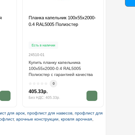
я
Планка капельник 100х55х2000-
Саморезы
0.4 RAL5005 Полиэстер
RAL5005
Есть в на
Есть в наличии
31029-01
24510-01
Саморезы
Купить планку капельника
RAL5005 
100х55х2000-0.4 RAL5005
саморез ф
Полиэстер с гарантией качества
существе
оптом и в розницу...
0
4.84р.
405.33р.
3.97р.
Без НДС: 405.33р.
Без НДС: 3
ст для арок
,
профлист для навесов
,
профлист для
рофлист
,
арочные конструкции
,
кровля арочная
,
и