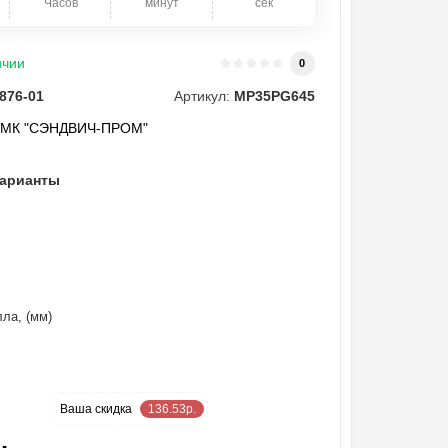
Часов
минут
сек
ичии
0
876-01
Артикул:
MP35PG645
"МК "СЭНДВИЧ-ПРОМ"
варианты
ла, (мм)
-18 %
Ваша cкидка
136.53р.
.