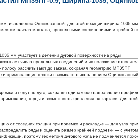
стил МП35ПГ-0.9, Ширина-1035, Оцинк
мм, исполнение Оцинкованный: для этой позиции ширина 1035 мм 
и, местом начала монтажа, продольными соединениями и крайней 
1035 мм участвует в делении дуговой поверхности на ряды
оказывает число продольных соединений и их положение относите
 полосу рассчитывают до заказа, сохраняя геометрию МП35ПГ
е и примыкающие планки связывают с исполнением Оцинкованны
омки и ведут по дуге, сохраняя одинаковое направление профиля.
 примыкания, торцы и возможность крепления на каркасе. Для это
ицию от соседних толщин при приемке и раскладке — для узла при
аспределить ряды и оценить размер крайней подрезки — с учетом
фикации, поэтому геометрия дугового узла не подменяется похож