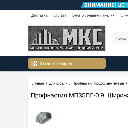
Доставка
Оплата
Блог о сэндвич панелях
О м
Каталог товаров
Главная
Для кровли
Профнастил продольно гнутый
Профнастил МП35ПГ-0.9, Ширин