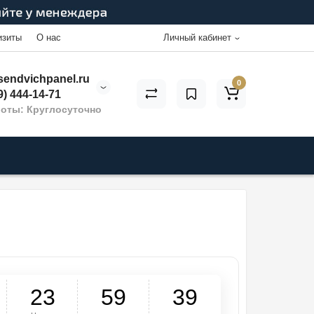
изиты
О нас
Личный кабинет
endvichpanel.ru
0
9) 444-14-71
оты: Круглосуточно
2
3
5
9
3
8