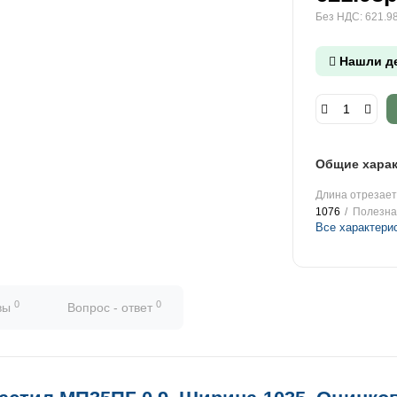
Без НДС: 621.98
Нашли д
Общие харак
Длина отрезаетс
1076
Полезна
Все характери
0
0
вы
Вопрос - ответ