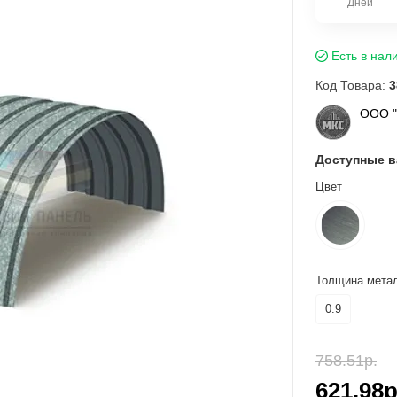
Дней
Есть в нал
Код Товара:
3
ООО 
Доступные 
Цвет
Толщина метал
0.9
758.51р.
621.98р