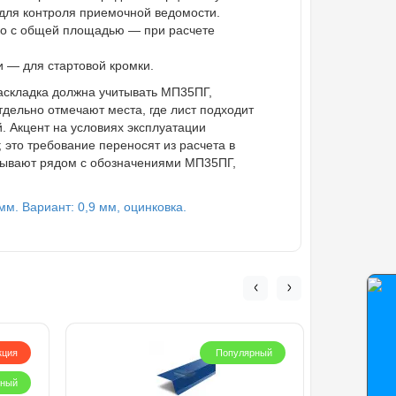
для контроля приемочной ведомости.
ько с общей площадью — при расчете
 — для стартовой кромки.
аскладка должна учитывать МП35ПГ,
тдельно отмечают места, где лист подходит
. Акцент на условиях эксплуатации
 это требование переносят из расчета в
исывают рядом с обозначениями МП35ПГ,
м. Вариант: 0,9 мм, оцинковка.
кция
Популярный
рный