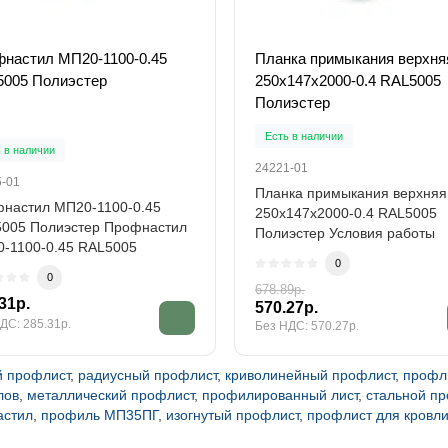
настил МП20-1100-0.45
Планка примыкания верхня
005 Полиэстер
250х147х2000-0.4 RAL5005
Полиэстер
Есть в наличии
 в наличии
24221-01
5-01
Планка примыкания верхняя
настил МП20-1100-0.45
250х147х2000-0.4 RAL5005
005 Полиэстер Профнастил
Полиэстер Условия работы
-1100-0.45 RAL5005
материала Изделие ус..
0
эстер рассмат..
0
678.89р.
31р.
570.27р.
ДС: 285.31р.
Без НДС: 570.27р.
й профлист
,
радиусный профлист
,
криволинейный профлист
,
профли
лов
,
металлический профлист
,
профилированный лист
,
стальной п
астил
,
профиль МП35ПГ
,
изогнутый профлист
,
профлист для кровл