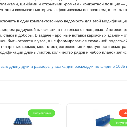
 планками, шайбами и открытыми кромками конкретной позиции — 
луатации связывает материал с фактическим основанием, а не тол
ключить в одну комплектовочную ведомость для этой модификации
змером радиусной плоскости, а не только с площадью. Итоговая р
 стыки и доборы. В задаче «арочные вставки каркасных зданий» о
н быть отражен в узле, а не формироваться случайной подрезкой
открытых кромок, мест стока, загрязнения и доступности осмотра;
модификации длины листов, количество рядов и набор планок зап
ьте длину дуги и размеры участка для раскладки по ширине 1035 м
Популярный
А
Популя