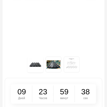
0
9
2
3
5
9
3
7
Дней
Часов
минут
сек