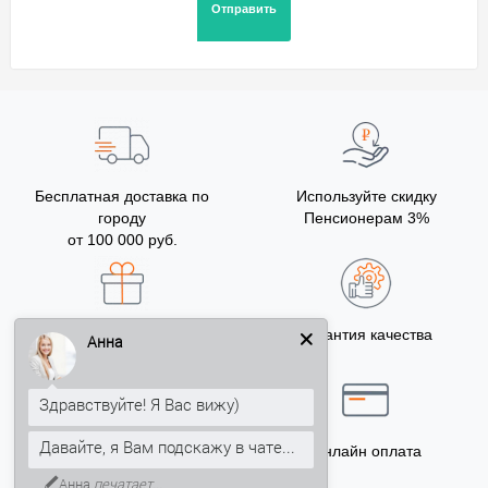
Бесплатная доставка по
Используйте скидку
городу
Пенсионерам 3%
от 100 000 руб.
Бонусы за покупку
Гарантия качества
Анна
5% на Ваш счет
Здравствуйте! Я Вас вижу)
Давайте, я Вам подскажу в чате...
Точный расчёт
Онлайн оплата
Анна
печатает...