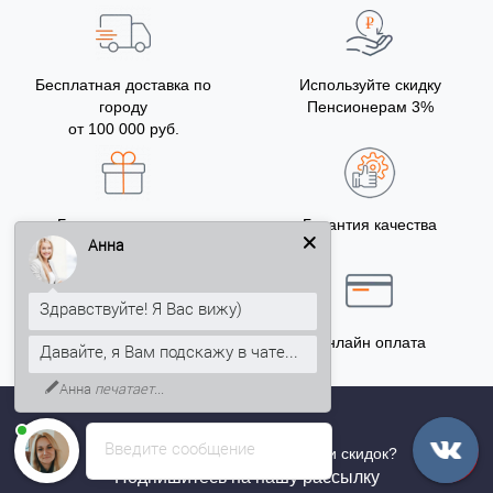
Бесплатная доставка по
Используйте скидку
городу
Пенсионерам 3%
от 100 000 руб.
Бонусы за покупку
Гарантия качества
Анна
5% на Ваш счет
Здравствуйте! Я Вас вижу)
Точный расчёт
Онлайн оплата
Давайте, я Вам подскажу в чате...
Анна
печатает...
Введите сообщение
Хотите быть в курсе всех акций и скидок?
Подпишитесь на нашу рассылку