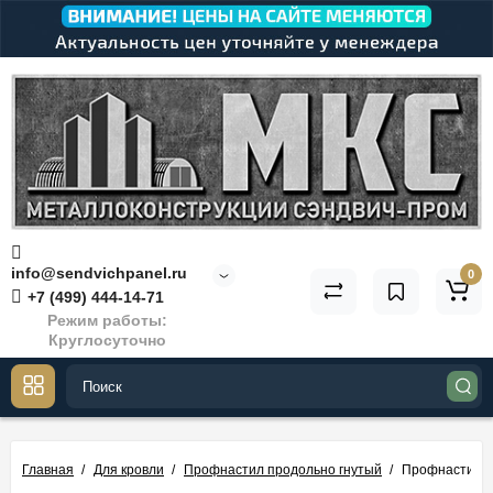
info@sendvichpanel.ru
0
+7 (499) 444-14-71
Режим работы:
Круглосуточно
Главная
Для кровли
Профнастил продольно гнутый
Профнастил Н