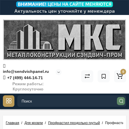
info@sendvichpanel.ru
0
+7 (499) 444-14-71
Режим работы:
Круглосуточно
Главная
Для кровли
Профнастил продольно гнутый
Профнастил Н