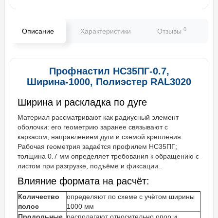
0
Описание
Характеристики
Отзывы
В
Профнастил НС35ПГ-0.7,
Ширина-1000, Полиэстер RAL3020
Ширина и раскладка по дуге
Материал рассматривают как радиусный элемент
оболочки: его геометрию заранее связывают с
каркасом, направлением дуги и схемой крепления.
Рабочая геометрия задаётся профилем НС35ПГ;
толщина 0.7 мм определяет требования к обращению с
листом при разгрузке, подъёме и фиксации..
Влияние формата на расчёт:
Количество
определяют по схеме с учётом ширины
полос
1000 мм
Продольные
располагают относительно опор и