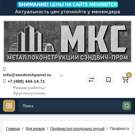
info@sendvichpanel.ru
0
+7 (499) 444-14-71
Режим работы:
Круглосуточно
Главная
Для кровли
Профнастил продольно гнутый
Профнастил о