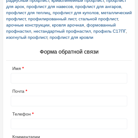
радиусный профлист
,
криволинейный профлист
,
профлист
для арок
,
профлист для навесов
,
профлист для ангаров
,
профлист для теплиц
,
профлист для куполов
,
металлический
профлист
,
профилированный лист
,
стальной профлист
,
арочные конструкции
,
кровля арочная
,
формованный
профнастил
,
нестандартный профнастил
,
профиль С17ПГ
,
изогнутый профлист
,
профлист для кровли
Форма обратной связи
Имя
Почта
Телефон
Комментарии