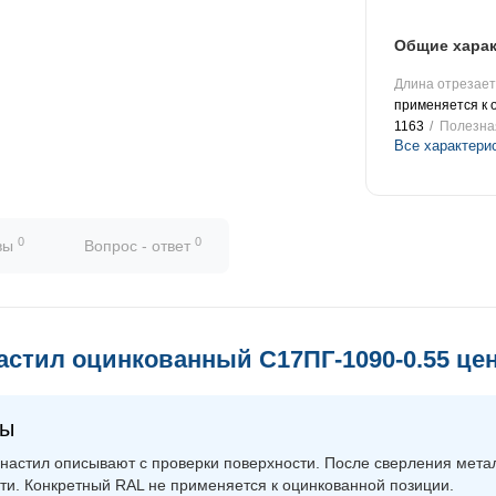
Общие харак
Длина отрезаетс
применяется к 
1163
Полезна
Все характери
0
0
вы
Вопрос - ответ
стил оцинкованный С17ПГ-1090-0.55 цен
ны
фнастил описывают с проверки поверхности. После сверления мета
ти. Конкретный RAL не применяется к оцинкованной позиции.