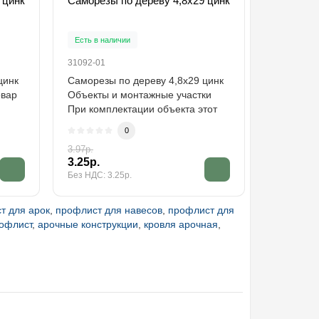
 цинк
Саморезы по дереву 4,8х29 цинк
Есть в наличии
31092-01
цинк
Саморезы по дереву 4,8х29 цинк
овар
Объекты и монтажные участки
При комплектации объекта этот
саморез..
0
3.97р.
3.25р.
Без НДС: 3.25р.
т для арок
,
профлист для навесов
,
профлист для
рофлист
,
арочные конструкции
,
кровля арочная
,