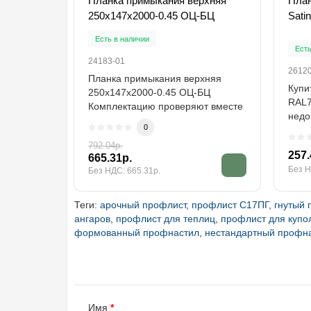
Планка примыкания верхняя
План
250х147х2000-0.45 ОЦ-БЦ
Satin
Есть в наличии
Есть
24183-01
2612
Планка примыкания верхняя
Купи
250х147х2000-0.45 ОЦ-БЦ
RAL7
Комплектацию проверяют вместе
недо
с доборами, упл..
0
прои
792.04р.
257.
665.31р.
Без Н
Без НДС: 665.31р.
Теги:
арочный профлист
,
профлист С17ПГ
,
гнутый 
ангаров
,
профлист для теплиц
,
профлист для купо
формованный профнастил
,
нестандартный профн
Имя