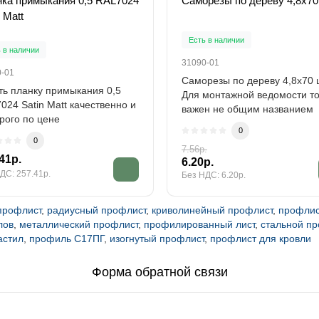
ка примыкания 0,5 RAL7024
Саморезы по дереву 4,8х70
 Matt
Есть в наличии
 в наличии
31090-01
0-01
Саморезы по дереву 4,8х70 
ть планку примыкания 0,5
Для монтажной ведомости т
024 Satin Matt качественно и
важен не общим названием
рого по цене
крепежа, а..
0
зводителя...
0
7.56р.
41р.
6.20р.
ДС: 257.41р.
Без НДС: 6.20р.
профлист
,
радиусный профлист
,
криволинейный профлист
,
профлис
лов
,
металлический профлист
,
профилированный лист
,
стальной п
астил
,
профиль С17ПГ
,
изогнутый профлист
,
профлист для кровли
Форма обратной связи