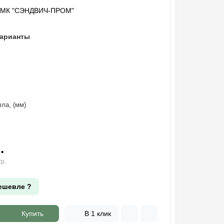
"МК "СЭНДВИЧ-ПРОМ"
варианты
ла, (мм)
.
р.
ешевле ?
Купить
В 1 клик