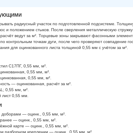
тующими
рывать радиусный участок по подготовленной подсистеме. Толщин
ос и положением стыков. После сверления металлическую стружку 
 расчёт ведут за м². Торцевые зоны закрывают фасонными элемент
по контрольным точкам дуги, после чего проверяют совпадение го
ания для оцинкованного листа толщиной 0,55 мм с учётом за м².
ил С17ПГ, 0,55 мм, м².
нкованная, 0,55 мм, м².
инкованная, 0,55 мм, м².
ость — оцинкованная, расчёт за м².
; 0,55 мм, м².
 лист 0,55 мм.
и
 доборами — оцинк., 0,55 мм, м².
анее — оцинк., 0,55 мм, м².
жной карте — оцинк., 0,55 мм, м².
и разборном креплении — оцинк., 0,55 мм, м².