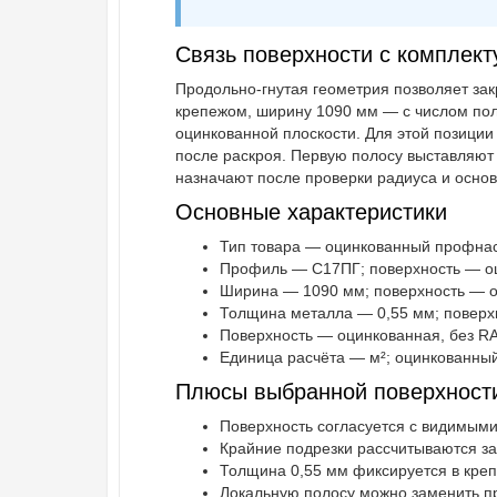
Связь поверхности с комплек
Продольно-гнутая геометрия позволяет зак
крепежом, ширину 1090 мм — с числом пол
оцинкованной плоскости. Для этой позиции
после раскроя. Первую полосу выставляют 
назначают после проверки радиуса и основ
Основные характеристики
Тип товара — оцинкованный профнаст
Профиль — С17ПГ; поверхность — оци
Ширина — 1090 мм; поверхность — оц
Толщина металла — 0,55 мм; поверхн
Поверхность — оцинкованная, без RAL
Единица расчёта — м²; оцинкованный
Плюсы выбранной поверхност
Поверхность согласуется с видимыми
Крайние подрезки рассчитываются зар
Толщина 0,55 мм фиксируется в крепё
Локальную полосу можно заменить пр