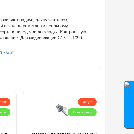
оверяют радиус, длину заготовок,
ей связке параметров и реальному
сорта и переделки раскладки. Контрольную
отклонение. Для модификации С17ПГ-1090-
0.55/м².
кция
Акция
рный
Популярный