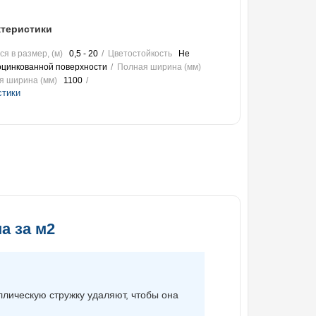
теристики
я в размер, (м)
0,5 - 20
Цветостойкость
Не
оцинкованной поверхности
Полная ширина (мм)
я ширина (мм)
1100
стики
а за м2
ллическую стружку удаляют, чтобы она