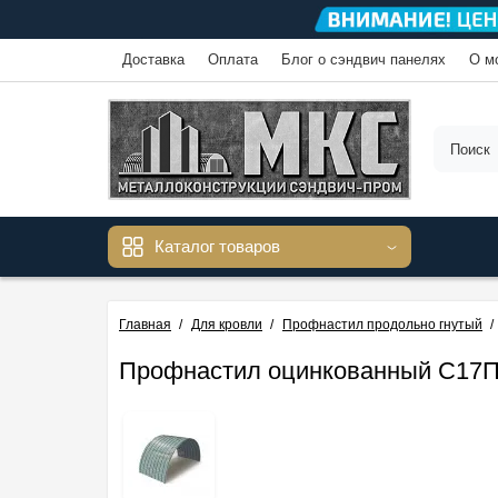
Доставка
Оплата
Блог о сэндвич панелях
О м
Каталог товаров
Главная
Для кровли
Профнастил продольно гнутый
Профнастил оцинкованный С17ПГ