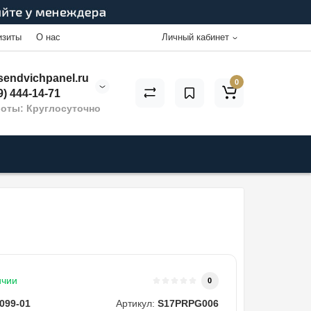
изиты
О нас
Личный кабинет
endvichpanel.ru
0
9) 444-14-71
оты: Круглосуточно
ичии
0
099-01
Артикул:
S17PRPG006