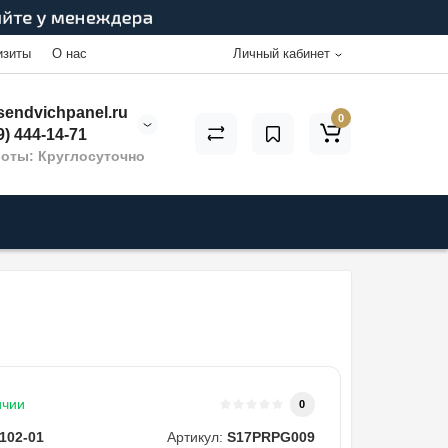
изиты
О нас
Личный кабинет
endvichpanel.ru
0
9) 444-14-71
оты: Круглосуточно
ичии
0
102-01
Артикул:
S17PRPG009