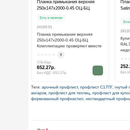
Планка примыкания верхняя
План
250х147х2000-0.45 ОЦ-БЦ
Satin
Есть в наличии
Есть
24183-01
2612
Планка примыкания верхняя
Купи
250х147х2000-0.45 ОЦ-БЦ
RAL7
Комплектацию проверяют вместе
недо
с доборами, упл..
0
прои
776.51р.
252.
652.27р.
Без Н
Без НДС: 652.27р.
Теги:
арочный профлист
,
профлист С17ПГ
,
гнутый 
ангаров
,
профлист для теплиц
,
профлист для купо
формованный профнастил
,
нестандартный профн
Имя