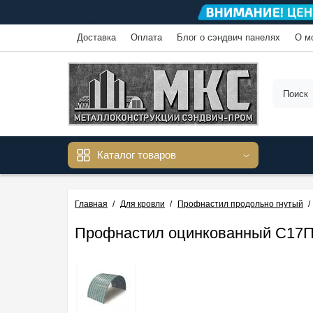
Доставка
Оплата
Блог о сэндвич панелях
О м
Каталог товаров
Главная
Для кровли
Профнастил продольно гнутый
Профнастил оцинкованный С17ПГ