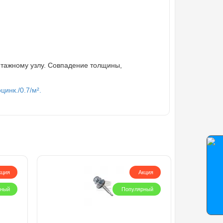
нтажному узлу. Совпадение толщины,
инк./0.7/м².
кция
Акция
рный
Популярный