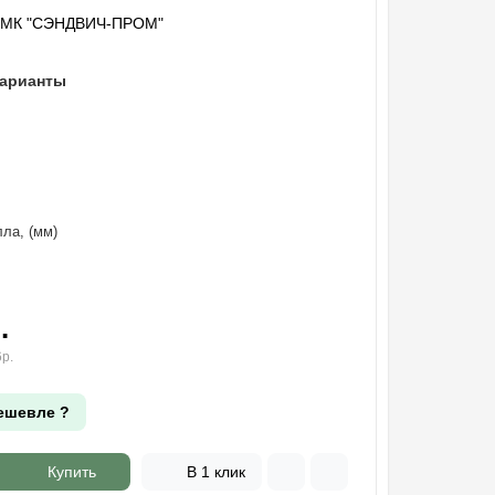
"МК "СЭНДВИЧ-ПРОМ"
варианты
ла, (мм)
.
р.
ешевле ?
Купить
В 1 клик