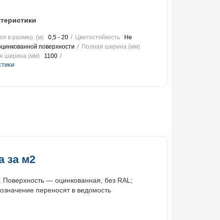
теристики
я в размер, (м)
0,5 - 20
Цветостойкость
Не
оцинкованной поверхности
Полная ширина (мм)
я ширина (мм)
1100
стики
 за м2
. Поверхность — оцинкованная, без RAL;
бозначение переносят в ведомость