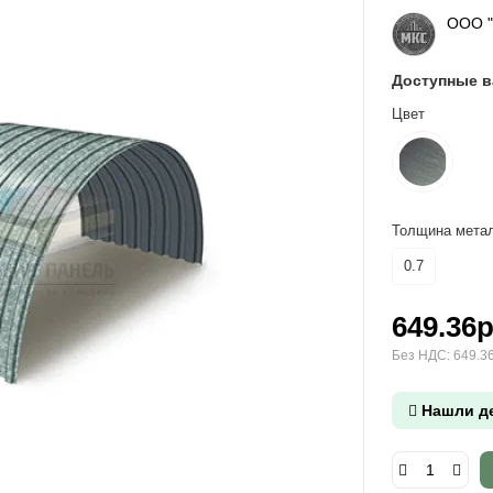
ООО 
Доступные 
Цвет
Толщина метал
0.7
649.36р
Без НДС: 649.36
Нашли д