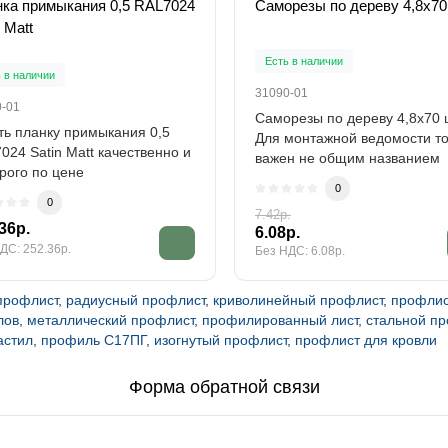
ка примыкания 0,5 RAL7024
Саморезы по дереву 4,8х70
 Matt
Есть в наличии
 в наличии
31090-01
0-01
Саморезы по дереву 4,8х70 
ть планку примыкания 0,5
Для монтажной ведомости т
024 Satin Matt качественно и
важен не общим названием
рого по цене
крепежа, а..
0
зводителя...
0
7.42р.
36р.
6.08р.
ДС: 252.36р.
Без НДС: 6.08р.
профлист
,
радиусный профлист
,
криволинейный профлист
,
профлис
лов
,
металлический профлист
,
профилированный лист
,
стальной п
астил
,
профиль С17ПГ
,
изогнутый профлист
,
профлист для кровли
Форма обратной связи