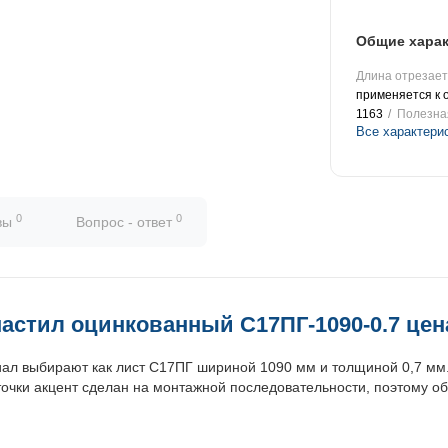
Общие харак
Длина отрезаетс
применяется к 
1163
Полезна
Все характери
0
0
вы
Вопрос - ответ
астил оцинкованный С17ПГ-1090-0.7 цена
риал выбирают как лист С17ПГ шириной 1090 мм и толщиной 0,7 мм
точки акцент сделан на монтажной последовательности, поэтому о