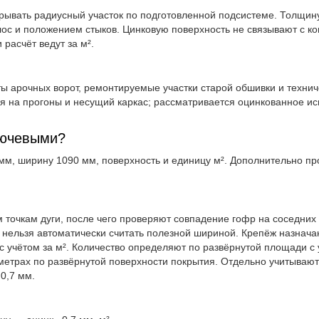
рывать радиусный участок по подготовленной подсистеме. Толщину
ос и положением стыков. Цинковую поверхность не связывают с ко
 расчёт ведут за м².
ы арочных ворот, ремонтируемые участки старой обшивки и технич
я на прогоны и несущий каркас; рассматривается оцинкованное и
лючевыми?
мм, ширину 1090 мм, поверхность и единицу м². Дополнительно про
 точкам дуги, после чего проверяют совпадение гофр на соседних
 нельзя автоматически считать полезной шириной. Крепёж назнача
с учётом за м². Количество определяют по развёрнутой площади с
метрах по развёрнутой поверхности покрытия. Отдельно учитывают
0,7 мм.