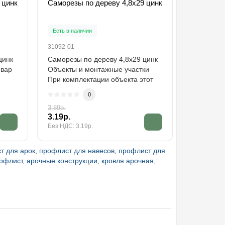
 цинк
Саморезы по дереву 4,8х29 цинк
Есть в наличии
31092-01
цинк
Саморезы по дереву 4,8х29 цинк
овар
Объекты и монтажные участки
При комплектации объекта этот
саморез..
0
3.89р.
3.19р.
Без НДС: 3.19р.
т для арок
,
профлист для навесов
,
профлист для
рофлист
,
арочные конструкции
,
кровля арочная
,