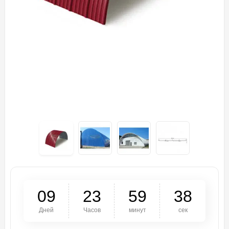
0
9
2
3
5
9
3
8
Дней
Часов
минут
сек