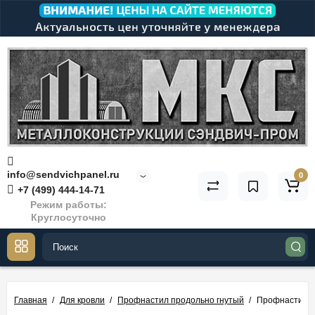
info@sendvichpanel.ru
0
+7 (499) 444-14-71
Режим работы:
Круглосуточно
Главная
Для кровли
Профнастил продольно гнутый
Профнастил о