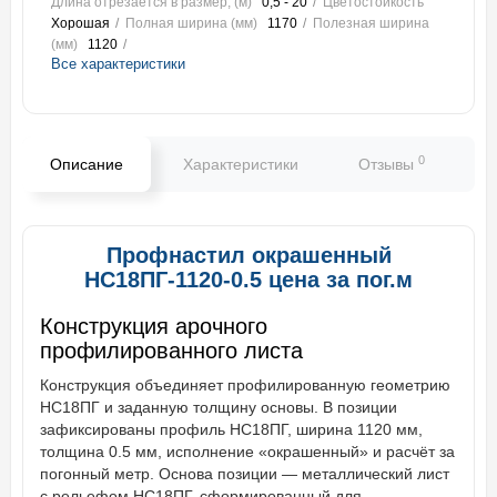
Длина отрезается в размер, (м)
0,5 - 20
Цветостойкость
Хорошая
Полная ширина (мм)
1170
Полезная ширина
(мм)
1120
Все характеристики
0
Описание
Характеристики
Отзывы
В
Профнастил окрашенный
НС18ПГ-1120-0.5 цена за пог.м
Конструкция арочного
профилированного листа
Конструкция объединяет профилированную геометрию
НС18ПГ и заданную толщину основы. В позиции
зафиксированы профиль НС18ПГ, ширина 1120 мм,
толщина 0.5 мм, исполнение «окрашенный» и расчёт за
погонный метр. Основа позиции — металлический лист
с рельефом НС18ПГ, сформированный для