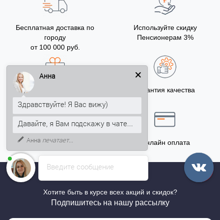
Бесплатная доставка по
Используйте скидку
городу
Пенсионерам 3%
от 100 000 руб.
Анна
Бонусы за покупку
Гарантия качества
5% на Ваш счет
Здравствуйте! Я Вас вижу)
Давайте, я Вам подскажу в чате...
Анна
печатает...
Точный расчёт
Онлайн оплата
Введите сообщение
Хотите быть в курсе всех акций и скидок?
Подпишитесь на нашу рассылку