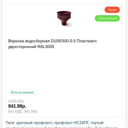
Акция
Популярный
Воронка водосборная D100/300-0.5 Пластизол
двухсторонний RAL3005
Есть в наличии
1026.80р.
841.98р.
Без НДС: 841.98р.
Теги:
арочный профлист
,
профлист НС18ПГ
,
гнутый