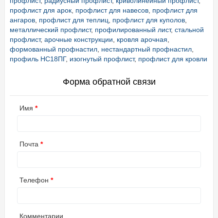
профлист
,
радиусный профлист
,
криволинейный профлист
,
профлист для арок
,
профлист для навесов
,
профлист для
ангаров
,
профлист для теплиц
,
профлист для куполов
,
металлический профлист
,
профилированный лист
,
стальной
профлист
,
арочные конструкции
,
кровля арочная
,
формованный профнастил
,
нестандартный профнастил
,
профиль НС18ПГ
,
изогнутый профлист
,
профлист для кровли
Форма обратной связи
Имя
Почта
Телефон
Комментарии