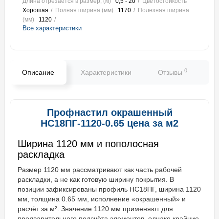
Длина отрезается в размер, (м)
0,5 - 20
Цветостойкость
Хорошая
Полная ширина (мм)
1170
Полезная ширина
(мм)
1120
Все характеристики
0
Описание
Характеристики
Отзывы
В
Профнастил окрашенный
НС18ПГ-1120-0.65 цена за м2
Ширина 1120 мм и пополосная
раскладка
Размер 1120 мм рассматривают как часть рабочей
раскладки, а не как готовую ширину покрытия. В
позиции зафиксированы профиль НС18ПГ, ширина 1120
мм, толщина 0.65 мм, исполнение «окрашенный» и
расчёт за м². Значение 1120 мм применяют для
предварительного подсчёта элементов, однако крайние