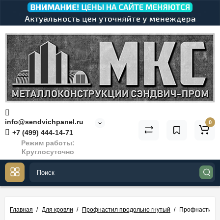
info@sendvichpanel.ru
0
+7 (499) 444-14-71
Режим работы:
Круглосуточно
Главная
Для кровли
Профнастил продольно гнутый
Профнастил о