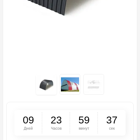
0
9
2
3
5
9
3
7
Дней
Часов
минут
сек