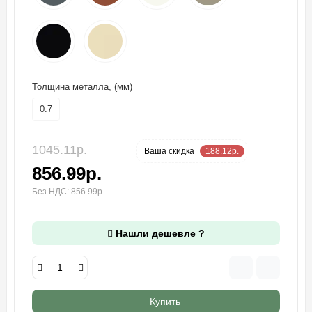
Толщина металла, (мм)
0.7
1045.11р.
-18 %
Ваша cкидка
188.12р.
856.99р.
Без НДС: 856.99р.
Нашли дешевле ?
Купить