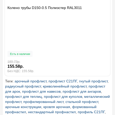
Колено трубы D150-0.5 Полиэстер RAL3011
Есть в наличии
189.73р.
155.58р.
Без НДС: 155.58р.
Теги:
арочный профлист
,
профлист С21ПГ
,
гнутый профлист
,
радиусный профлист
,
криволинейный профлист
,
профлист
для арок
,
профлист для навесов
,
профлист для ангаров
,
профлист для теплиц
,
профлист для куполов
,
металлический
профлист
,
профилированный лист
,
стальной профлист
,
арочные конструкции
,
кровля арочная
,
формованный
профнастил
,
нестандартный профнастил
,
профиль С21ПГ
,