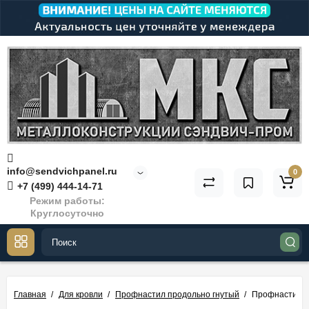
info@sendvichpanel.ru
0
+7 (499) 444-14-71
Режим работы:
Круглосуточно
Главная
Для кровли
Профнастил продольно гнутый
Профнастил о