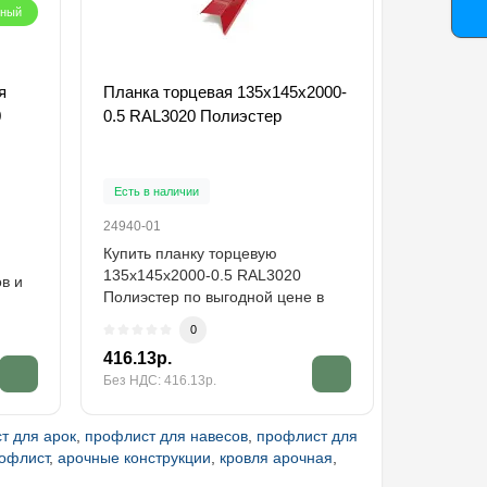
рный
я
Планка торцевая 135х145х2000-
Саморезы
0
0.5 RAL3020 Полиэстер
RAL3011
Есть в на
Есть в наличии
31021-01
24940-01
Саморезы
Купить планку торцевую
RAL3011 
135х145х2000-0.5 RAL3020
в и
для узлов
Полиэстер по выгодной цене в
выполняют
широком ассортименте от..
0
4.84р.
416.13р.
3.97р.
Без НДС: 416.13р.
Без НДС: 3
т для арок
,
профлист для навесов
,
профлист для
рофлист
,
арочные конструкции
,
кровля арочная
,