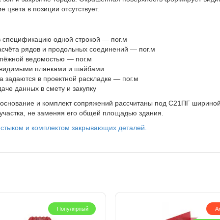
е цвета в позиции отсутствует.
в спецификацию одной строкой — пог.м
счёта рядов и продольных соединений — пог.м
епёжной ведомостью — пог.м
 видимыми планками и шайбами
а задаются в проектной раскладке — пог.м
аче данных в смету и закупку
, основание и комплект сопряжений рассчитаны под С21ПГ шириной
 участка, не заменяя его общей площадью здания.
 стыком и комплектом закрывающих деталей.
Популярный
А