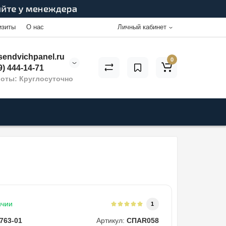
изиты
О нас
Личный кабинет
endvichpanel.ru
0
9) 444-14-71
оты: Круглосуточно
ичии
1
763-01
Артикул:
СПAR058