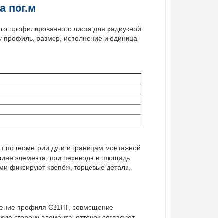
а пог.м
ого профилированного листа для радиусной
у профиль, размер, исполнение и единица
т по геометрии дуги и границам монтажной
длине элемента; при переводе в площадь
ми фиксируют крепёж, торцевые детали,
вление профиля С21ПГ, совмещение
ую сторону элемента; оттенок согласуют