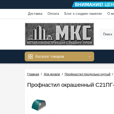
Доставка
Оплата
Блог о сэндвич панелях
О м
Каталог товаров
Главная
Для кровли
Профнастил продольно гнутый
Профнастил окрашенный С21ПГ-10