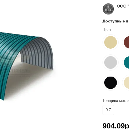
ООО 
Доступные 
Цвет
Толщина метал
0.7
904.09р