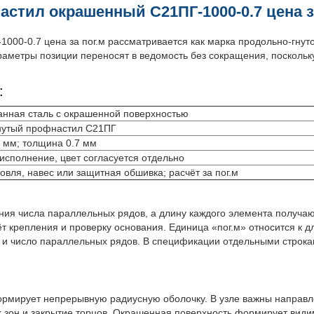
стил окрашенный С21ПГ-1000-0.7 цена з
000-0.7 цена за пог.м рассматривается как марка продольно-гнут
раметры позиции переносят в ведомость без сокращения, поскольк
:
нная сталь с окрашенной поверхностью
нутый профнастил С21ПГ
 мм; толщина 0.7 мм
сполнение, цвет согласуется отдельно
овля, навес или защитная обшивка; расчёт за пог.м
ия числа параллельных рядов, а длину каждого элемента получаю
ёт крепления и проверку основания. Единица «пог.м» относится к 
и число параллельных рядов. В спецификации отдельными строка
формирует непрерывную радиусную оболочку. В узле важны напра
 зон и закрытие торцов. Окрашенная поверхность формирует видим