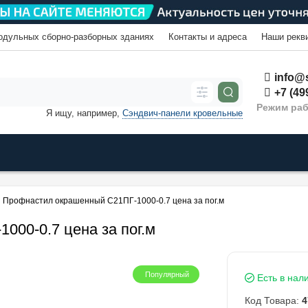
одульных сборно-разборных зданиях
Контакты и адреса
Наши рекв
info@s
+7 (49
Режим раб
Я ищу, например,
Сэндвич-панели кровельные
Профнастил окрашенный С21ПГ-1000-0.7 цена за пог.м
00-0.7 цена за пог.м
Популярный
Есть в нал
Код Товара:
4