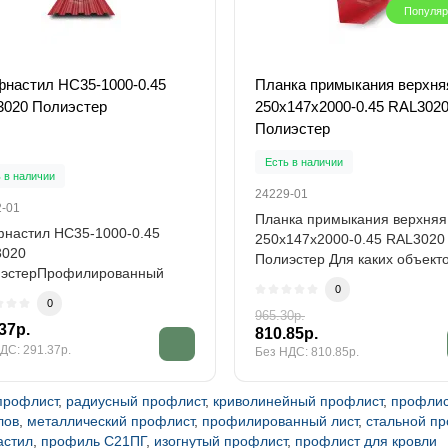
Популя
настил НС35-1000-0.45
Планка примыкания верхня
020 Полиэстер
250х147х2000-0.45 RAL302
Полиэстер
Есть в наличии
 в наличии
24229-01
2-01
Планка примыкания верхняя
настил НС35-1000-0.45
250х147х2000-0.45 RAL3020
3020
Полиэстер Для каких объекто
эстерПрофилированный
узлов подходи..
0
риал Профнастил НС35-
0
-0.45 RAL302..
965.30р.
37р.
810.85р.
ДС: 291.37р.
Без НДС: 810.85р.
профлист
,
радиусный профлист
,
криволинейный профлист
,
профлис
лов
,
металлический профлист
,
профилированный лист
,
стальной п
астил
,
профиль С21ПГ
,
изогнутый профлист
,
профлист для кровли