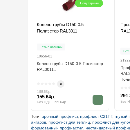
Популярный
Колено трубы D150-0.5
Проф
Полиэстер RAL3011
RAL3
Есть в наличии
Есть
10656-01
2192
Колено трубы D150-0.5 Полиэстер
Проф
RAL3011..
RAL
Поли
0
мате
1000
189.80р.
291.
155.64р.
Без Н
Без НДС: 155.64р.
Теги:
арочный профлист
,
профлист С21ПГ
,
гнутый 
ангаров
,
профлист для теплиц
,
профлист для купо
формованный профнастил
,
нестандартный профн