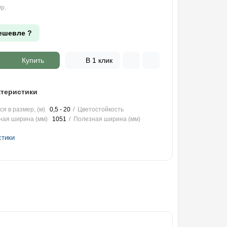
р.
ешевле ?
Купить
В 1 клик
теристики
я в размер, (м)
0,5 - 20
Цветостойкость
ная ширина (мм)
1051
Полезная ширина (мм)
стики