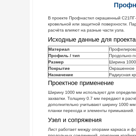
Профна
В проекте Профнастил окрашенный С21ПГ-1
кровельной или защитной поверхности. Па
расчёта влияют на разные части узла.
Исходные данные для проекта
Материал
Профилирова
Профиль / тип
Продольно-г
Размер
Ширина 1000
Покрытие
Окрашенное и
Назначение
Радиусная кр
Проектное применение
Ширину 1000 мм используют для определен
захватки. Толщину 0.7 мм передают в расч
дополнительно учитывают ширину 1000 мм 
планки перехода и элементы примыканий.
Узел и сопряжения
Лист работает между опорами каркаса и 
продольных соединений, опирание крайних