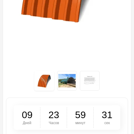
0
9
2
3
5
9
3
0
Дней
Часов
минут
сек