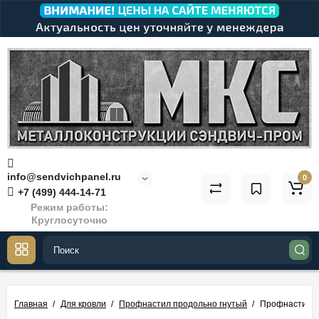
info@sendvichpanel.ru
0
+7 (499) 444-14-71
Режим работы:
Круглосуточно
Главная
Для кровли
Профнастил продольно гнутый
Профнастил о