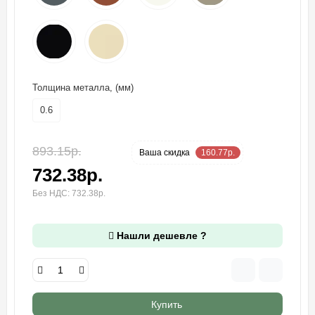
Толщина металла, (мм)
0.6
893.15р.
-18 %
Ваша cкидка
160.77р.
732.38р.
Без НДС: 732.38р.
Нашли дешевле ?
Купить