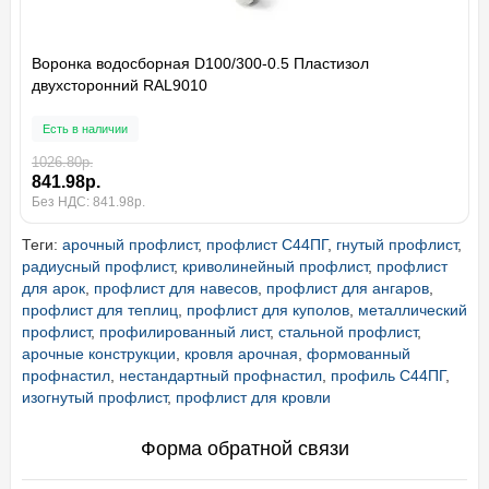
Воронка водосборная D100/300-0.5 Пластизол
двухсторонний RAL9010
Есть в наличии
1026.80р.
841.98р.
Без НДС: 841.98р.
Теги:
арочный профлист
,
профлист С44ПГ
,
гнутый профлист
,
радиусный профлист
,
криволинейный профлист
,
профлист
для арок
,
профлист для навесов
,
профлист для ангаров
,
профлист для теплиц
,
профлист для куполов
,
металлический
профлист
,
профилированный лист
,
стальной профлист
,
арочные конструкции
,
кровля арочная
,
формованный
профнастил
,
нестандартный профнастил
,
профиль С44ПГ
,
изогнутый профлист
,
профлист для кровли
Форма обратной связи