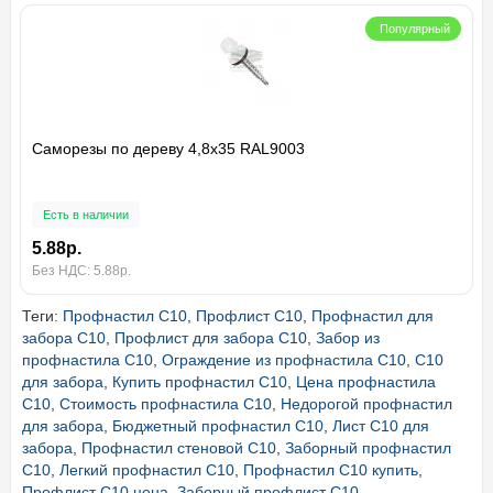
Популярный
Саморезы по дереву 4,8х35 RAL9003
Есть в наличии
5.88р.
Без НДС: 5.88р.
Теги:
Профнастил С10
,
Профлист С10
,
Профнастил для
забора С10
,
Профлист для забора С10
,
Забор из
профнастила С10
,
Ограждение из профнастила С10
,
С10
для забора
,
Купить профнастил С10
,
Цена профнастила
С10
,
Стоимость профнастила С10
,
Недорогой профнастил
для забора
,
Бюджетный профнастил С10
,
Лист С10 для
забора
,
Профнастил стеновой С10
,
Заборный профнастил
С10
,
Легкий профнастил С10
,
Профнастил С10 купить
,
Профлист С10 цена
,
Заборный профлист С10