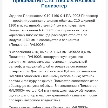
Профнастил С10-1160-0.4 RAL9003
Полиэстер
Изделие Профнастил С10-1160-0.4 RAL9003 Полиэстер
— профилированная стальная обшивка С10 шириной
1160 мм, толщиной стали 0,4 мм и с покрытием
Полиэстер в цвете RAL9003. Лист применяется в
каркасных плоскостях, где раскладка строится по
модулю 1160 мм и согласуется с вариантом
«Полиэстер, RAL9003».
В исполнении С10, ширина 1160 мм, металл 0,4 мм,
Полиэстер, RAL9003 конструктивную функцию
выполняют металлическая основа и продольный
рельеф, а наружный слой отвечает за состояние
поверхности. Для листа с основой 0,4 мм обозначение
RAL9003 относится к внешнему исполнению; оттенок
партии и фактуру покрытия Полиэстер сопоставляют по
образцу до запуска объёма. В исполнении «Полиэстер,
RAL9003» металл 0,4 мм уменьшает массу облицовки,
однако шаг опор и частоту креплений назначают после
проверки ветрового воздействия.
Сравнивая модификацию «Полиэстер, RAL9003» с