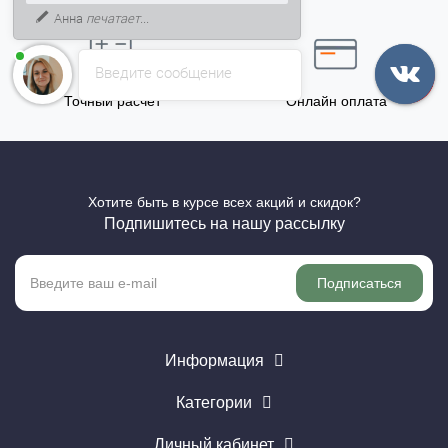
5% на Ваш счет
Анна
печатает...
Введите сообщение
Точный расчёт
Онлайн оплата
Хотите быть в курсе всех акций и скидок?
Подпишитесь на нашу рассылку
Подписаться
Информация
Категории
Личный кабинет