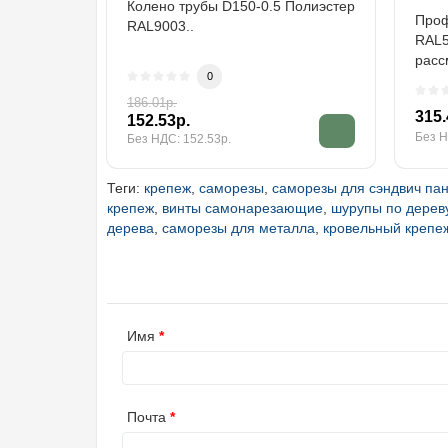
Колено трубы D150-0.5 Полиэстер
Проф
RAL9003..
RAL5
расс
0
стро
186.01р.
315.
152.53р.
Без Н
Без НДС: 152.53р.
Теги:
крепеж
,
саморезы
,
саморезы для сэндвич па
крепеж
,
винты самонарезающие
,
шурупы по дерев
дерева
,
саморезы для металла
,
кровельный крепе
Имя
Почта