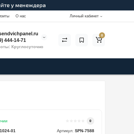
изиты
О нас
Личный кабинет
endvichpanel.ru
0
9) 444-14-71
оты: Круглосуточно
ичии
0
1024-01
Артикул:
SPN-7588