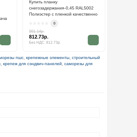
Купить планку
Саморезы
снегозадержания-0,45 RAL5002
RAL5002 
Полиэстер с пленкой качественно
Товар исп
дача
и недорого по цене произв..
самостоя
0
991.14р.
4.50р.
812.73р.
3.69р.
Без НДС: 812.73р.
Без НДС: 3
морезы пшс
,
крепежные элементы
,
строительный
м
,
крепеж для сэндвич-панелей
,
саморезы для