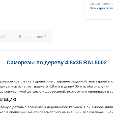
Сфера примен
Все характери
0
0
вы
Вопрос - ответ
Саморезы по дереву 4,8х35 RAL5002
ряемое крепление к древесине с заранее заданной геометрией и
ая запись означает диаметр 4,8 мм и длину 35 мм; оба значения 
у совместимой деталью и древесиной, поэтому его оценивают в со
атацию
ляемую деталь с элементом деревянного каркаса. При выборе дл
д в древесину, не опираясь только на внешний вид крепежа. Диам