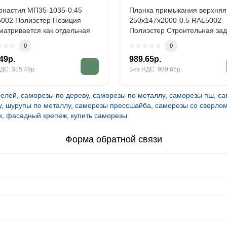
настил МП35-1035-0.45
Планка примыкания верхняя
002 Полиэстер Позиция
250х147х2000-0.5 RAL5002
матривается как отдельная
Полиэстер Строительная за
ка техниче..
Позицию включа..
0
0
49р.
989.65р.
ДС: 315.49р.
Без НДС: 989.65р.
нелей
,
саморезы по дереву
,
саморезы по металлу
,
саморезы пш
,
са
у
,
шурупы по металлу
,
саморезы прессшайба
,
саморезы со сверло
ж
,
фасадный крепеж
,
купить саморезы
Форма обратной связи