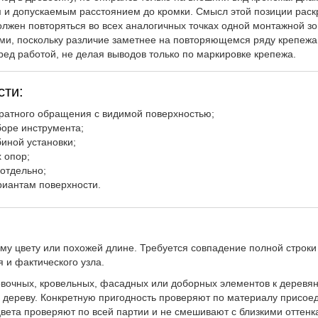
 и допускаемым расстоянием до кромки. Смысл этой позиции раск
лжен повторяться во всех аналогичных точках одной монтажной зо
ами, поскольку различие заметнее на повторяющемся ряду крепежа
ед работой, не делая выводов только по маркировке крепежа.
сти:
уратного обращения с видимой поверхностью;
боре инструмента;
биной установки;
 опор;
отдельно;
риантам поверхности.
ому цвету или похожей длине. Требуется совпадение полной строки
 и фактического узла.
очных, кровельных, фасадных или доборных элементов к деревянн
 дереву. Конкретную пригодность проверяют по материалу присое
цвета проверяют по всей партии и не смешивают с близкими оттенк