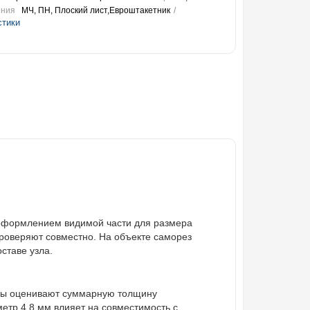
ения
МЧ, ПН, Плоский лист,Евроштакетник
стики
 оформлением видимой части для размера
проверяют совместно. На объекте саморез
ставе узла.
ины оценивают суммарную толщину
етр 4,8 мм влияет на совместимость с