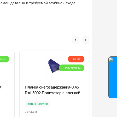
емой деталью и требуемой глубиной входа
рный
Акция
Популярный
я
Планка снегозадержания-0,45
Саморезы
RAL5002 Полиэстер с пленкой
RAL5002
Есть в наличии
Есть в на
24644-01
31023-01