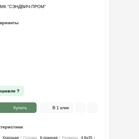
"МК "СЭНДВИЧ-ПРОМ"
варианты
ешевле ?
Купить
В 1 клик
теристики
Хорошая
Головка
6-гранная
Размеры
4,8х35