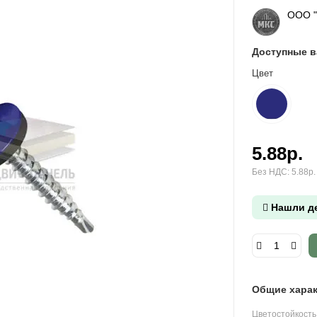
ООО 
Доступные 
Цвет
5.88р.
Без НДС: 5.88р.
Нашли д
Общие харак
Цветостойкость