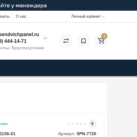
изиты
О нас
Личный кабинет
endvichpanel.ru
0
9) 444-14-71
оты: Круглосуточно
ичии
0
1156-01
Артикул:
SPN-7720