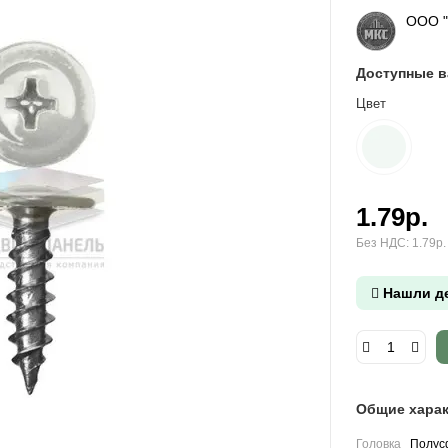
ООО 
Доступные 
Цвет
1.79р.
Без НДС: 1.79р.
Нашли д
Общие харак
Головка
Полус