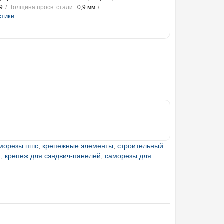
9
Толщина просв. стали
0,9 мм
стики
морезы пшс
,
крепежные элементы
,
строительный
м
,
крепеж для сэндвич-панелей
,
саморезы для