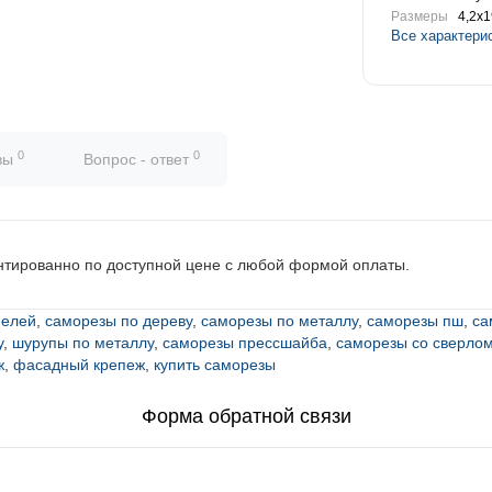
Размеры
4,2х1
Все характери
0
0
вы
Вопрос - ответ
нтированно по доступной цене с любой формой оплаты.
нелей
,
саморезы по дереву
,
саморезы по металлу
,
саморезы пш
,
са
у
,
шурупы по металлу
,
саморезы прессшайба
,
саморезы со сверло
ж
,
фасадный крепеж
,
купить саморезы
Форма обратной связи