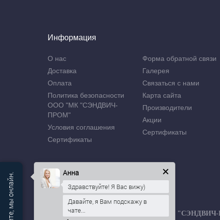
Информация
О нас
Форма обратной связи
Доставка
Галерея
Оплата
Связаться с нами
Политика безопасности
Карта сайта
ООО "МК "СЭНДВИЧ-
Производители
ПРОМ"
Акции
Условия соглашения
Сертификаты
Сертификаты
Анна
Здравствуйте! Я Вас вижу)
Давайте, я Вам подскажу в
чате...
Производственная компания ООО "МК "СЭНДВИЧ