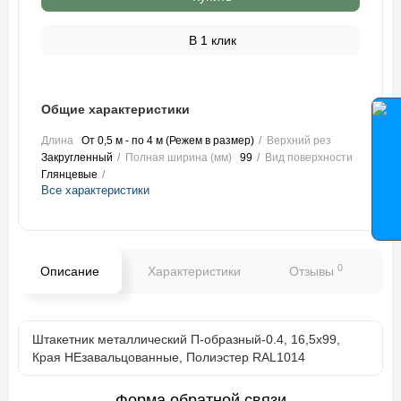
В 1 клик
Общие характеристики
Длина
От 0,5 м - по 4 м (Режем в размер)
Верхний рез
Закругленный
Полная ширина (мм)
99
Вид поверхности
Глянцевые
Все характеристики
0
Описание
Характеристики
Отзывы
В
Штакетник металлический П-образный-0.4, 16,5х99,
Края НЕзавальцованные, Полиэстер RAL1014
Форма обратной связи