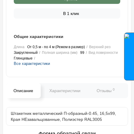
В 1 клик
Общие характеристики
Длина
От 0,5 м - по 4 м (Режем в размер)
Верхний рез
Закругленный
Полная ширина (мм)
99
Вид поверхности
Глянцевые
Все характеристики
0
Описание
Характеристики
Отзывы
В
Штакетник металлический П-образный-0.45, 16,5х99,
Края НЕзавальцованные, Полиэстер RAL3005
Форма обратной связи