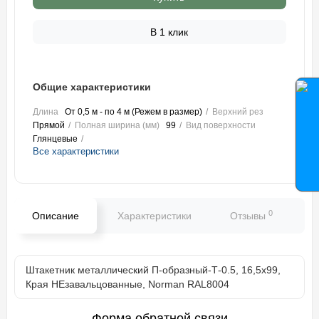
В 1 клик
Общие характеристики
Длина
От 0,5 м - по 4 м (Режем в размер)
Верхний рез
Прямой
Полная ширина (мм)
99
Вид поверхности
Глянцевые
Все характеристики
0
Описание
Характеристики
Отзывы
В
Штакетник металлический П-образный-Т-0.5, 16,5х99,
Края НЕзавальцованные, Norman RAL8004
Форма обратной связи