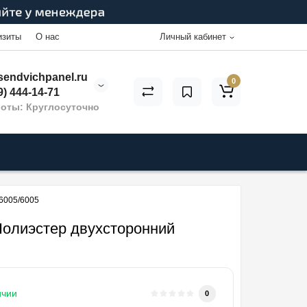
изиты
О нас
Личный кабинет
endvichpanel.ru
0
9) 444-14-71
оты: Круглосуточно
6005/6005
Полиэстер двухсторонний
ичии
0