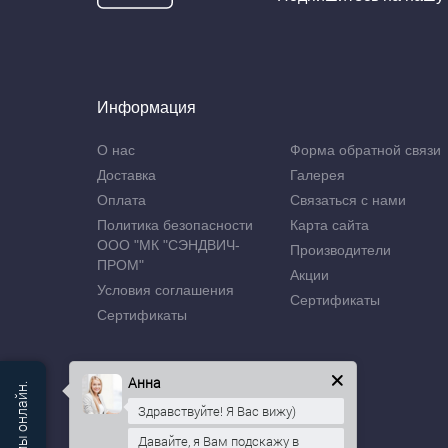
Информация
О нас
Форма обратной связи
Доставка
Галерея
Оплата
Связаться с нами
Политика безопасности
Карта сайта
ООО "МК "СЭНДВИЧ-
Производители
ПРОМ"
Акции
Условия соглашения
Сертификаты
Сертификаты
Анна
Здравствуйте! Я Вас вижу)
Давайте, я Вам подскажу в