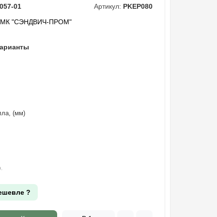
057-01
Артикул:
PKEP080
"МК "СЭНДВИЧ-ПРОМ"
варианты
ла, (мм)
.
ешевле ?