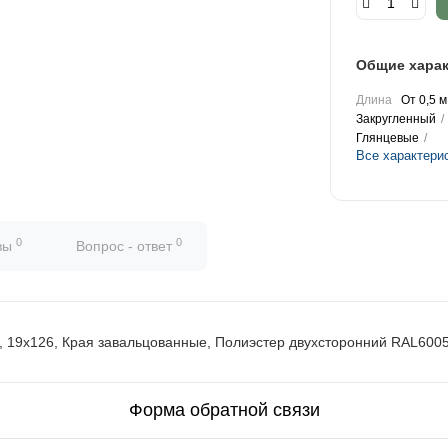
Общие харак
Длина
От 0,5 м
Закругленный
Глянцевые
Все характери
0
0
вы
Вопрос - ответ
, 19х126, Края завальцованные, Полиэстер двухсторонний RAL600
Форма обратной связи