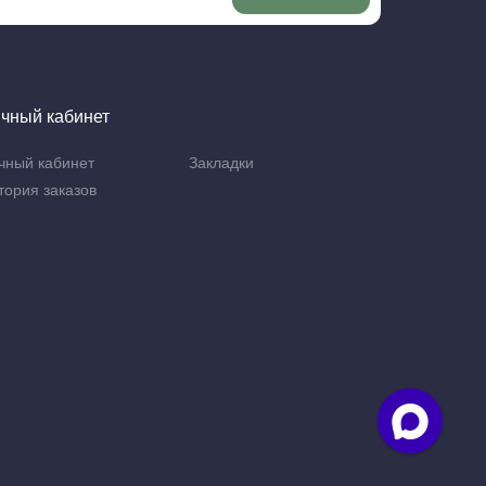
чный кабинет
чный кабинет
Закладки
тория заказов