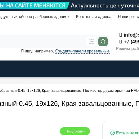
одульных сборно-разборных зданиях
Контакты и адреса
Наши рекв
info@s
+7 (49
Режим раб
Я ищу, например,
Сэндвич-панели кровельные
образный-0.45, 19х126, Края завальцованные, Полиэстер двухсторонний RAL
зный-0.45, 19х126, Края завальцованные, 
Популярный
Есть в нал