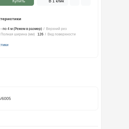
Купить
В 1 клик
теристики
 - по 4 м (Режем в размер)
Верхний рез
Полная ширина (мм)
126
Вид поверхности
стики
5/6005