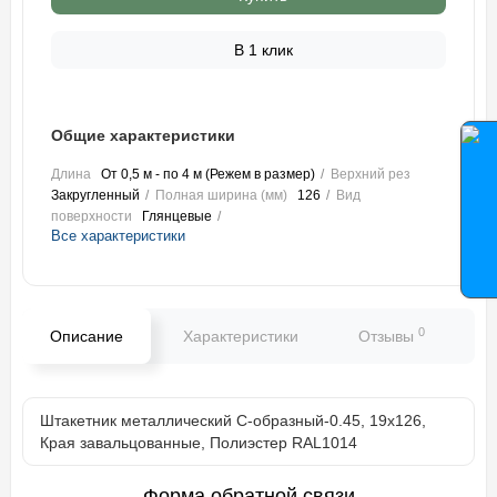
В 1 клик
Общие характеристики
Длина
От 0,5 м - по 4 м (Режем в размер)
Верхний рез
Закругленный
Полная ширина (мм)
126
Вид
поверхности
Глянцевые
Все характеристики
0
Описание
Характеристики
Отзывы
В
Штакетник металлический С-образный-0.45, 19х126,
Края завальцованные, Полиэстер RAL1014
Форма обратной связи