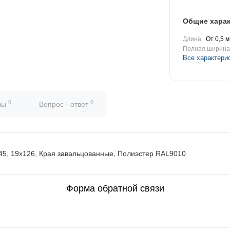
Общие харак
Длина
От 0,5 м
Полная ширина
Все характери
0
0
вы
Вопрос - ответ
45, 19х126, Края завальцованные, Полиэстер RAL9010
Форма обратной связи