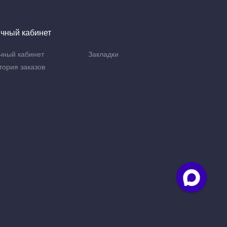
чный кабинет
чный кабинет
Закладки
тория заказов