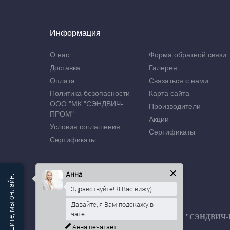
Информация
О нас
Форма обратной связи
Доставка
Галерея
Оплата
Связаться с нами
Политика безопасности
Карта сайта
ООО "МК "СЭНДВИЧ-
Производители
ПРОМ"
Акции
Условия соглашения
Сертификаты
Сертификаты
Анна
Здравствуйте! Я Вас вижу)
Давайте, я Вам подскажу в
чате...
Производственная компания ООО "МК "СЭНДВИЧ
Анна
печатает...