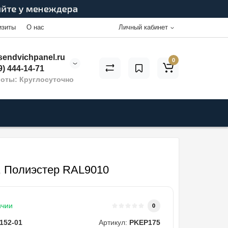
изиты
О нас
Личный кабинет
endvichpanel.ru
0
9) 444-14-71
оты: Круглосуточно
, Полиэстер RAL9010
ичии
0
152-01
Артикул:
PKEP175