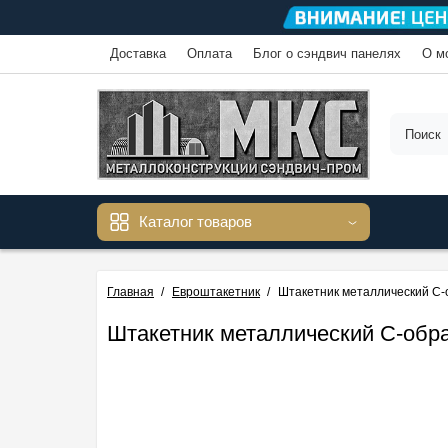
Доставка
Оплата
Блог о сэндвич панелях
О м
Каталог товаров
Главная
Евроштакетник
Штакетник металлический С-
Штакетник металлический С-обра