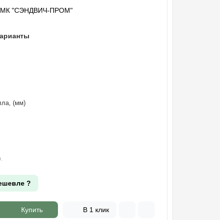
"МК "СЭНДВИЧ-ПРОМ"
варианты
ла, (мм)
.
ешевле ?
Купить
В 1 клик