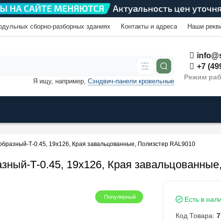
одульных сборно-разборных зданиях
Контакты и адреса
Наши рекв
info@s
+7 (49
Режим раб
Я ищу, например,
Сэндвич-панели кровельные
образный-Т-0.45, 19х126, Края завальцованные, Полиэстер RAL9010
зный-Т-0.45, 19х126, Края завальцованные
Популярный
Есть в нал
Код Товара:
7