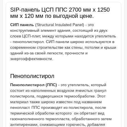
SIP-панель ЦСП ППС 2700 мм х 1250
мм х 120 мм по выгодной цене.
СИП панель
(Structural Insulated Panel) - это
конструктивный элемент здания, состоящий из двух
слоев ЦСП-плит, между которыми находится утеплитель
- пенополистирол. СИП панели широко используются в
современном строительстве как стены, потолки и крыши
зданий из-за своей легкости, прочности и
энергоэффективности.
Пенополистирол
Пенополистирол (ППС)
- это утеплитель, который
состоит из наполненных воздухом ячеистых гранул
полистирола, подвергшихся термообработке. Этот
материал также широко известен под названием
пенопласт. ППС производят из полистирола, после
термической обработки которого он обретает вид
газонаполненного термопласта, обработанного затем
антипиренами, снижающими горючесть, добавляя