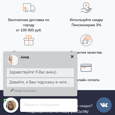
Бесплатная доставка по
Используйте скидку
городу
Пенсионерам 3%
от 100 000 руб.
Бонусы за покупку
Гарантия качества
Анна
5% на Ваш счет
Здравствуйте! Я Вас вижу)
Точный расчёт
Онлайн оплата
Давайте, я Вам подскажу в чате...
Анна
печатает...
Введите сообщение
Хотите быть в курсе всех акций и скидок?
Подпишитесь на нашу рассылку