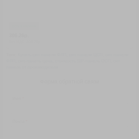
Есть в наличии
306.26р.
Без НДС: 306.26р.
Теги:
Купить сип панели ФЛП
,
сип панели ЦСП
,
сип панели
ФЛП
,
сип-панель цена
,
стоимость SIP-панель ОСП
,
сип
панель от производителя
Форма обратной связи
Имя
Почта