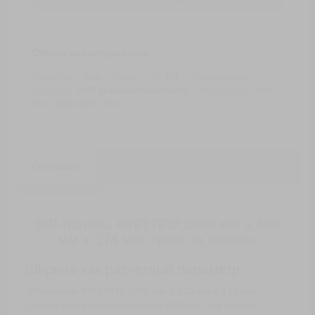
Общие характеристики
Длина (мм)
3000
Высота, мм
174
Облицовочный
материал
ФЛП (фибролитовая плита)
Ширина (мм)
600
Все характеристики
0
Описание
Характеристики
Отзывы
В
SIP-панель ФЛП ППУ 3000 мм х 600
мм х 174 мм, цена за панель
Ширина как расчетный параметр
SIP-панель ФЛП ППУ 3000 мм х 600 мм х 174 мм
удобно считать через ширину 600 мм: она задает