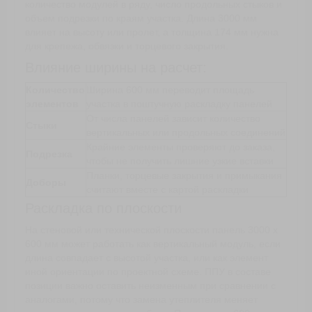
количество модулей в ряду, число продольных стыков и
объем подрезки по краям участка. Длина 3000 мм
влияет на высоту или пролет, а толщина 174 мм нужна
для крепежа, обвязки и торцевого закрытия.
Влияние ширины на расчет:
Количество
Ширина 600 мм переводит площадь
элементов
участка в поштучную раскладку панелей
От числа панелей зависит количество
Стыки
вертикальных или продольных соединений
Крайние элементы проверяют до заказа,
Подрезка
чтобы не получить лишние узкие вставки
Планки, торцевые закрытия и примыкания
Доборы
считают вместе с картой раскладки
Раскладка по плоскости
На стеновой или технической плоскости панель 3000 х
600 мм может работать как вертикальный модуль, если
длина совпадает с высотой участка, или как элемент
иной ориентации по проектной схеме. ППУ в составе
позиции важно оставить неизменным при сравнении с
аналогами, потому что замена утеплителя меняет