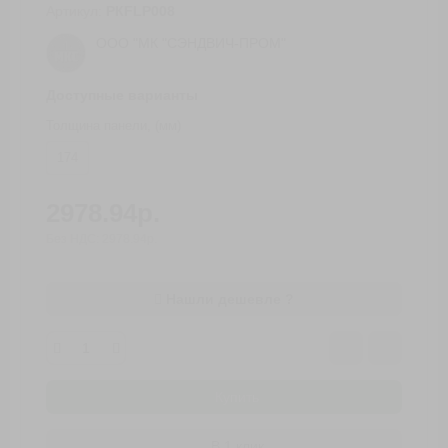
Артикул:
PКFLP008
ООО "МК "СЭНДВИЧ-ПРОМ"
Доступные варианты
Толщина панели, (мм)
174
2978.94р.
Без НДС: 2978.94р.
Нашли дешевле ?
Купить
В 1 клик