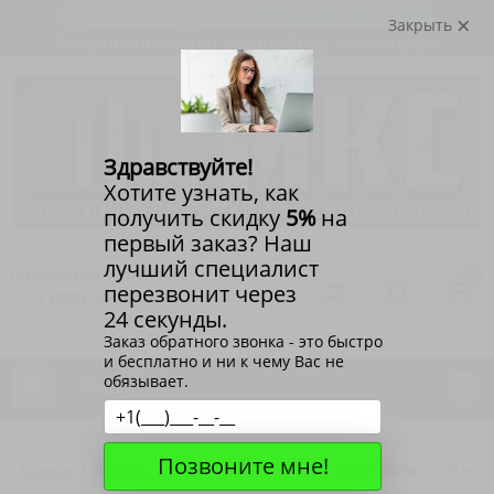
Закрыть
Здравствуйте!
Хотите узнать, как
получить скидку
5%
на
первый заказ? Наш
лучший специалист
info@sendvichpanel.ru
0
перезвонит через
+7 (499) 444-14-71
24 секунды.
Режим работы:
Заказ обратного звонка - это быстро
Круглосуточно
и бесплатно и ни к чему Вас не
обязывает.
Позвоните мне!
Главная
Для стен и фасада
SIP-панель ФЛП ППУ 3000 мм х 600 мм х 