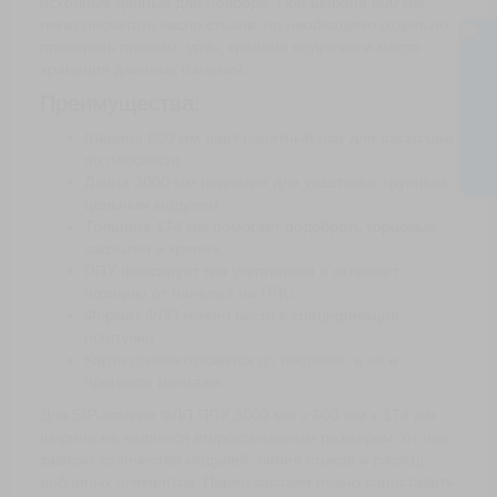
исходные данные для подбора. При ширине 600 мм
легко посчитать число стыков, но необходимо отдельно
проверить проемы, углы, крайние подрезки и место
хранения длинных панелей.
Преимущества:
Ширина 600 мм дает понятный шаг для раскладки
по плоскости
Длина 3000 мм подходит для участков с крупным
цельным модулем
Толщина 174 мм помогает подобрать торцевые
закрытия и крепеж
ППУ фиксирует тип утеплителя и отличает
позицию от панелей на ППС
Формат ФЛП можно вести в спецификации
поштучно
Карта стыков готовится до поставки, а не в
процессе монтажа
Для SIP-панели ФЛП ППУ 3000 мм х 600 мм х 174 мм
ширина не является второстепенным размером: от нее
зависит количество модулей, линия стыков и расход
доборных элементов. Перед заказом нужно сопоставить