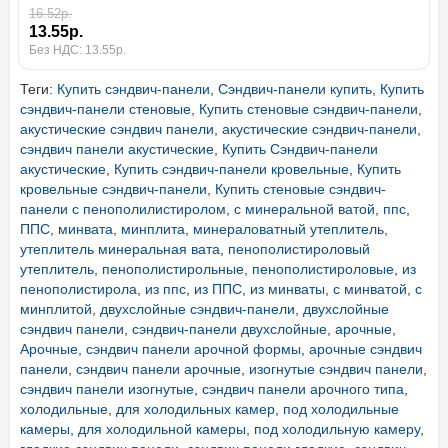
16.52р.
13.55р.
Без НДС: 13.55р.
Теги:
Купить сэндвич-панели
,
Сэндвич-панели купить
,
Купить
сэндвич-панели стеновые
,
Купить стеновые сэндвич-панели
,
акустические сэндвич панели
,
акустические сэндвич-панели
,
сэндвич панели акустические
,
Купить Сэндвич-панели
акустические
,
Купить сэндвич-панели кровельные
,
Купить
кровельные сэндвич-панели
,
Купить стеновые сэндвич-
панели с пенополилистиролом
,
с минеральной ватой
,
ппс
,
ППС
,
минвата
,
минплита
,
минераловатный утеплитель
,
утеплитель минеральная вата
,
пенополистироловый
утеплитель
,
пенополистирольные
,
пенополистироловые
,
из
пенополистирола
,
из ппс
,
из ППС
,
из минваты
,
с минватой
,
с
минплитой
,
двухслойные сэндвич-панели
,
двухслойные
сэндвич панели
,
сэндвич-панели двухслойные
,
арочные
,
Арочные
,
сэндвич панели арочной формы
,
арочные сэндвич
панели
,
сэндвич панели арочные
,
изогнутые сэндвич панели
,
сэндвич панели изогнутые
,
сэндвич панели арочного типа
,
холодильные
,
для холодильных камер
,
под холодильные
камеры
,
для холодильной камеры
,
под холодильную камеру
,