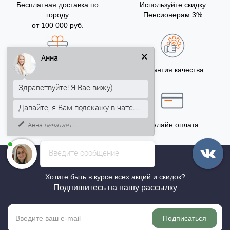
Бесплатная доставка по
Используйте скидку
городу
Пенсионерам 3%
от 100 000 руб.
Анна
Бонусы за покупку
Гарантия качества
5% на Ваш счет
Здравствуйте! Я Вас вижу)
Давайте, я Вам подскажу в чате...
Анна
печатает...
Точный расчёт
Онлайн оплата
Введите сообщение
Хотите быть в курсе всех акций и скидок?
Подпишитесь на нашу рассылку
Подписаться