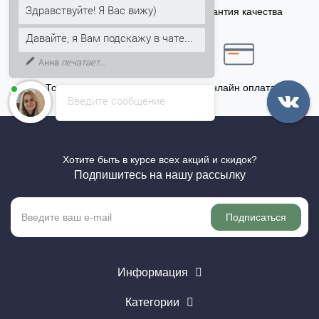
Здравствуйте! Я Вас вижу)
Бонусы за покупку
Гарантия качества
5% на Ваш счет
Давайте, я Вам подскажу в чате...
Анна
печатает...
Точный расчёт
Онлайн оплата
Введите сообщение
Хотите быть в курсе всех акций и скидок?
Подпишитесь на нашу рассылку
Подписаться
Информация
Категории