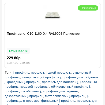
Популярный
Профнастил С10-1160-0.4 RAL9003 Полиэстер
Есть в наличии
229.80р.
Без НДС: 229.80р.
Теги:
j-профиль
,
профиль j
,
джей профиль
,
отделочный
профиль j
,
завершающий профиль j
,
профиль для сайдинга
j
,
фасадный j-профиль
,
профиль для панелей j
,
j-образный
профиль
,
краевой профиль j
,
облицовочный профиль j
,
профиль для обшивки j
,
j-профиль для отделки
,
декоративный j-профиль
,
металлический j-профиль
,
j-
профиль для проемов
,
финишный j-профиль
,
профиль для