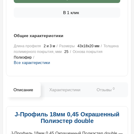
В 1 клик
Общие характеристики
Длина профиля
2 и 3 м
Размеры
43х18х20 мм
Толщина
полимерного покрытия, мкм
25
Основа покрытия
Полиэфир
Все характеристики
0
Описание
Характеристики
Отзывы
В
J-Профиль 18мм 0,45 Окрашенный
Полиэстер double
J-Профиль 18мм 0,45 Окрашенный Полиэстер double —