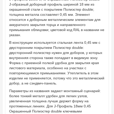
J-образный доборный профиль шириной 18 мм из
окрашенной стали с покрытием Полиэстер double;
толщина металла составляет 0,45 мм. Элемент
относится к доборным металлическим элементам для
аккуратного закрытия торца и направленного
примыкания облицовки; цветовой код RAL в названии не
указан.
В конструкции используется стальная лента 0,45 мм с
двусторонним покрытием Полиэстер double:
двусторонний полиэстер нужен для доборов, у которых
внутренняя сторона также попадает в видимую зону.
Форма с приемной полкой удобна для закрытия края
листового материала, особенно на участках с
повторяющимися примыканиями. Утеплитель в этом
изделии не применяется, потому что это металлический
добор, а не сэндвич-панель.
Параметры из названия задают монтажный сценарий:
более тонкий металл удобен для легких узлов,
увеличенная толщина лучше держит форму на
протяженных линиях. Для J-Профиль 18мм 0,45
Окрашенный Полиэстер double ключевыми