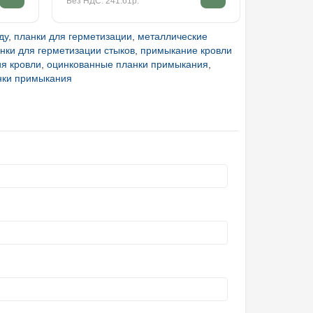
Без НДС: 241.61р.
Без НДС: 4
ду
,
планки для герметизации
,
металлические
нки для герметизации стыков
,
примыкание кровли
я кровли
,
оцинкованные планки примыкания
,
нки примыкания