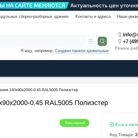
одульных сборно-разборных зданиях
Контакты и адреса
Наши рекв
info@s
+7 (49
Режим раб
Я ищу, например,
Сэндвич-панели кровельные
хняя 140х90х2000-0.45 RAL5005 Полиэстер
х90х2000-0.45 RAL5005 Полиэстер
Популярный
Есть в нал
Код Товара:
2