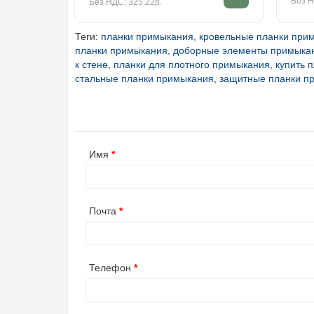
Без Н
Без НДС: 325.22р.
Теги:
планки примыкания
,
кровельные планки при
планки примыкания
,
доборные элементы примыка
к стене
,
планки для плотного примыкания
,
купить 
стальные планки примыкания
,
защитные планки п
Имя
Почта
Телефон