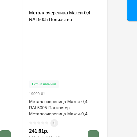
Металлочерепица Макси-0,4
Планка т
RAL5005 Полиэстер
0.45 RAL
Есть в наличии
Есть в на
19009-01
24941-01
Металлочерепица Макси-0,4
Купить п
RAL5005 Полиэстер
135х145х
Металлочерепица Макси-0,4
Полиэсте
RAL5005 Полиэстер в закуп..
посредник
0
241.61р.
421.77р.