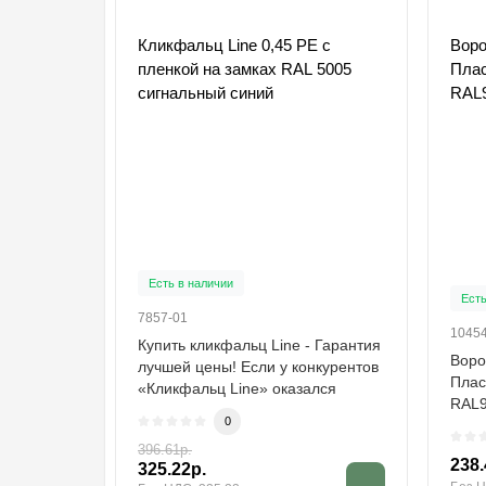
Кликфальц Line 0,45 PE с
Воро
пленкой на замках RAL 5005
Плас
сигнальный синий
RAL
Есть в наличии
Есть
7857-01
1045
Купить кликфальц Line - Гарантия
Воро
лучшей цены! Если у конкурентов
Плас
«Кликфальц Line» оказался
RAL9
дешевле, ..
0
396.61р.
238.
325.22р.