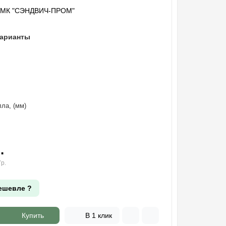
"МК "СЭНДВИЧ-ПРОМ"
варианты
ла, (мм)
.
р.
ешевле ?
Купить
В 1 клик