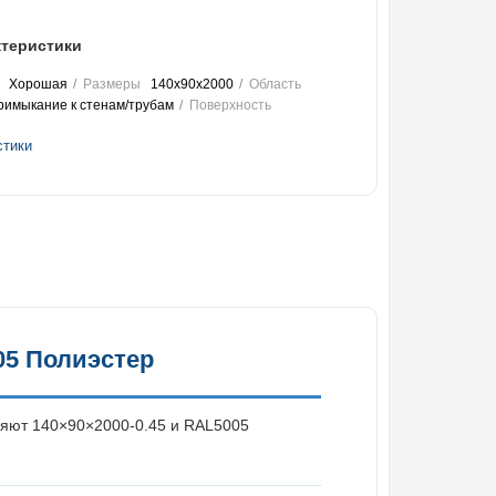
теристики
Хорошая
Размеры
140х90х2000
Область
римыкание к стенам/трубам
Поверхность
стики
05 Полиэстер
няют 140×90×2000-0.45 и RAL5005