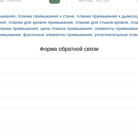
ДС: 238.40р.
Без НДС: 241.11р.
мыкания
,
планки примыкания к стене
,
планки примыкания к дымохо
ния
,
планки для кровли примыкание
,
планки для стыков кровли
,
пла
планки примыкания
,
цена планок примыкания
,
элементы примыкани
римыкания
,
фасонные элементы примыкания
,
уплотнительные пла
Форма обратной связи