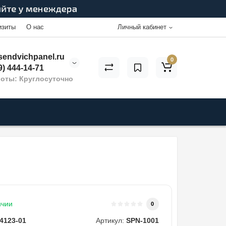
изиты
О нас
Личный кабинет
endvichpanel.ru
0
9) 444-14-71
оты: Круглосуточно
ичии
0
4123-01
Артикул:
SPN-1001