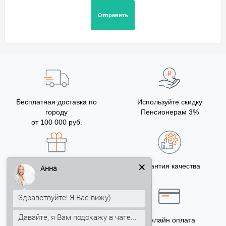
Бесплатная доставка по
Используйте скидку
городу
Пенсионерам 3%
от 100 000 руб.
Бонусы за покупку
Гарантия качества
Анна
5% на Ваш счет
Здравствуйте! Я Вас вижу)
Давайте, я Вам подскажу в чате...
Точный расчёт
Онлайн оплата