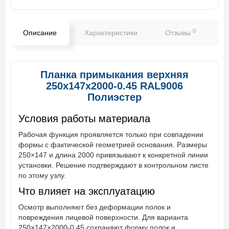
0
Описание
Характеристики
Отзывы
В
Планка примыкания верхняя
250х147х2000-0.45 RAL9006
Полиэстер
Условия работы материала
Рабочая функция проявляется только при совпадении
формы с фактической геометрией основания. Размеры
250×147 и длина 2000 привязывают к конкретной линии
установки. Решение подтверждают в контрольном листе
по этому узлу.
Что влияет на эксплуатацию
Осмотр выполняют без деформации полок и
повреждения лицевой поверхности. Для варианта
250×147×2000-0.45 сохраняют форму полок и