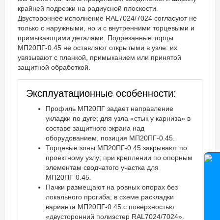
крайней подрезки на радиусной плоскости.
Двустороннее исполнение RAL7024/7024 согласуют не
только с наружными, но и с внутренними торцевыми и
примыкающими деталями. Подрезанные торцы
МП20ПГ-0.45 не оставляют открытыми в узле: их
увязывают с планкой, примыканием или принятой
защитной обработкой.
Эксплуатационные особенности:
Профиль МП20ПГ задает направление
укладки по дуге; для узла «стык у карниза» в
составе защитного экрана над
оборудованием, позиция МП20ПГ-0.45.
Торцевые зоны МП20ПГ-0.45 закрывают по
проектному узлу; при креплении по опорным
элементам сводчатого участка для
МП20ПГ-0.45.
Пачки размещают на ровных опорах без
локального прогиба; в схеме раскладки
варианта МП20ПГ-0.45 с поверхностью
«двусторонний полиэстер RAL7024/7024».