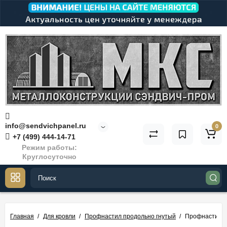
info@sendvichpanel.ru
0
+7 (499) 444-14-71
Режим работы:
Круглосуточно
Главная
Для кровли
Профнастил продольно гнутый
Профнастил М