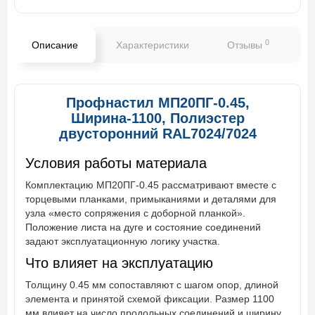
0
Описание
Характеристики
Отзывы
В
Профнастил МП20ПГ-0.45,
Ширина-1100, Полиэстер
двусторонний RAL7024/7024
Условия работы материала
Комплектацию МП20ПГ-0.45 рассматривают вместе с
торцевыми планками, примыканиями и деталями для
узла «место сопряжения с доборной планкой».
Положение листа на дуге и состояние соединений
задают эксплуатационную логику участка.
Что влияет на эксплуатацию
Толщину 0.45 мм сопоставляют с шагом опор, длиной
элемента и принятой схемой фиксации. Размер 1100
мм влияет на число продольных соединений и ширину