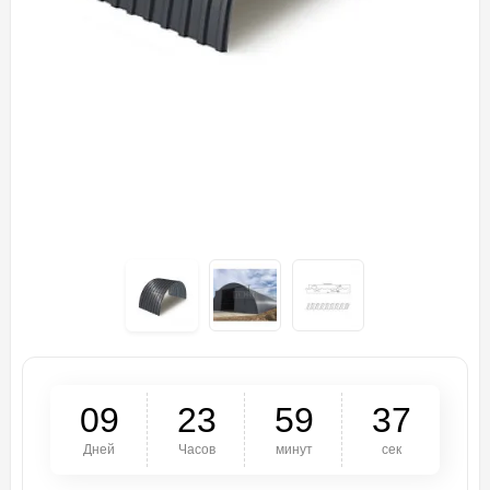
0
9
2
3
5
9
3
6
Дней
Часов
минут
сек