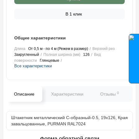
В 1 клик
Общие характеристики
Длина
От 0,5 м - по 4 м (Режем в размер)
Верхний рез
Закругленный
Полная ширина (мм)
126
Вид
поверхности
Глянцевые
Все характеристики
0
Описание
Характеристики
Отзывы
В
Штакетник металлический С-образный-0.5, 19х126, Края
завальцованные, PURMAN RAL7024
Форма обратной связи