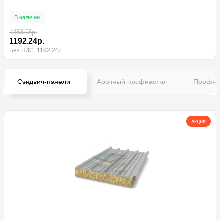
В наличии
1453.95р.
1192.24р.
Без НДС: 1192.24р.
Сэндвич-панели
Арочный профнастил
Профна
Акция