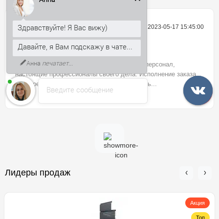
Здравствуйте! Я Вас вижу)
Давайте, я Вам подскажу в чате...
Лидия Владимирова
2023-05-17 15:45:00
К тому же, могу рассказать, как
получить скидку 5% на первый
заказ.
Отличный магазин. Грамотный и вежливый персонал,
настоящие профессионалы своего дела. Исполнение заказа
быстрое и бережное. Буду обращаться вновь...
Введите сообщение
Лидеры продаж
Акция
Топ