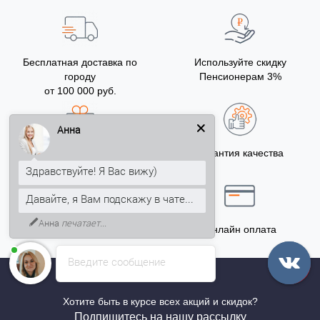
Бесплатная доставка по
Используйте скидку
городу
Пенсионерам 3%
от 100 000 руб.
Анна
Бонусы за покупку
Гарантия качества
5% на Ваш счет
Здравствуйте! Я Вас вижу)
Давайте, я Вам подскажу в чате...
Анна
печатает...
Точный расчёт
Онлайн оплата
Введите сообщение
Хотите быть в курсе всех акций и скидок?
Подпишитесь на нашу рассылку