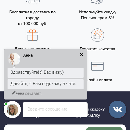
Бесплатная доставка по
Используйте скидку
городу
Пенсионерам 3%
от 100 000 руб.
Бонусы за покупку
Гарантия качества
5% на Ваш счет
Анна
Здравствуйте! Я Вас вижу)
Точный расчёт
Онлайн оплата
Давайте, я Вам подскажу в чате...
Анна
печатает...
Введите сообщение
Хотите быть в курсе всех акций и скидок?
Подпишитесь на нашу рассылку