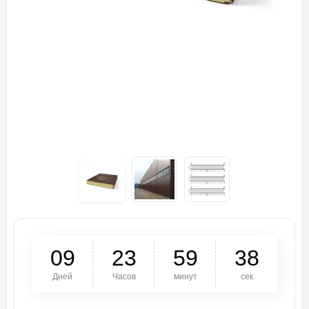
0
9
2
3
5
9
3
7
Дней
Часов
минут
сек