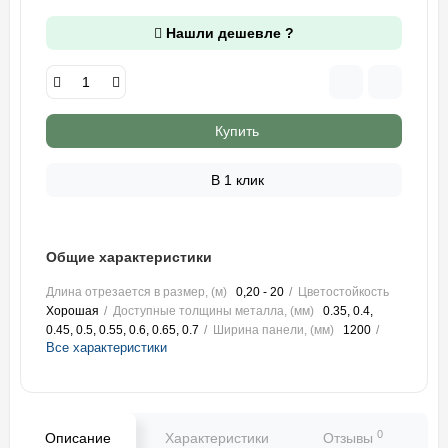
Нашли дешевле ?
Купить
В 1 клик
Общие характеристики
Длина отрезается в размер, (м)
0,20 - 20
Цветостойкость
Хорошая
Доступные толщины металла, (мм)
0.35, 0.4,
0.45, 0.5, 0.55, 0.6, 0.65, 0.7
Ширина панели, (мм)
1200
Все характеристики
0
Описание
Характеристики
Отзывы
В